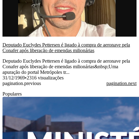
Deputado Euclydes Pettersen é ligado à compra de aeronave pela
Conafer após liberação de emendas milionárias
Deputado Euclydes Pettersen é ligado à compra de aeronave pela
Conafer após liberação de emendas milionárias&nbsp;Uma
apuração do portal Metrópoles tr...
31/12/1969
•
2316 visualizações
pagination.previous
pagination.next
Populares