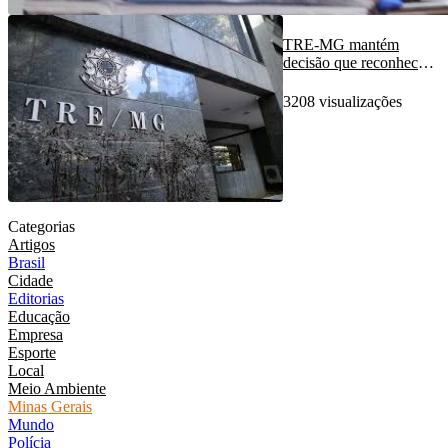
TRE-MG mantém
decisão que reconheceu
fraude à cota de gênero
em Ipatinga e analisa
3208 visualizações
novos recursos
Categorias
Artigos
Brasil
Cidade
Editorias
Educação
Empresa
Esporte
Local
Meio Ambiente
Minas Gerais
Mundo
Polícia