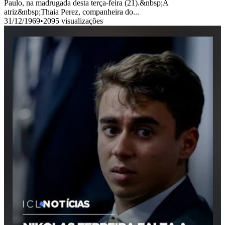
Paulo, na madrugada desta terça-feira (21).&nbsp;A
atriz&nbsp;Thaia Perez, companheira do...
31/12/1969
•
2095 visualizações