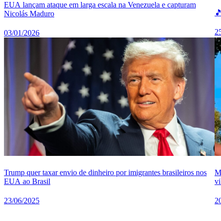
EUA lançam ataque em larga escala na Venezuela e capturam
🎵
Nicolás Maduro
2
03/01/2026
M
Trump quer taxar envio de dinheiro por imigrantes brasileiros nos
vi
EUA ao Brasil
2
23/06/2025