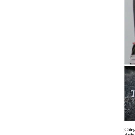
Categ
Artig